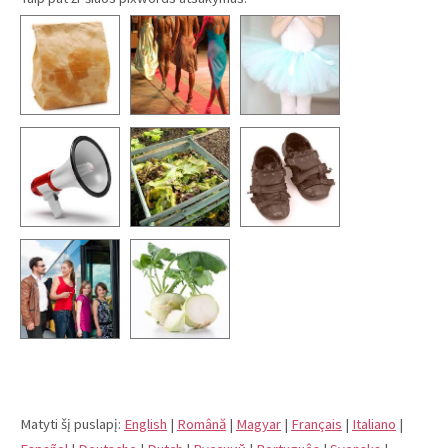
Matyti šį puslapį:
English
|
Română
|
Magyar
|
Français
|
Italiano
|