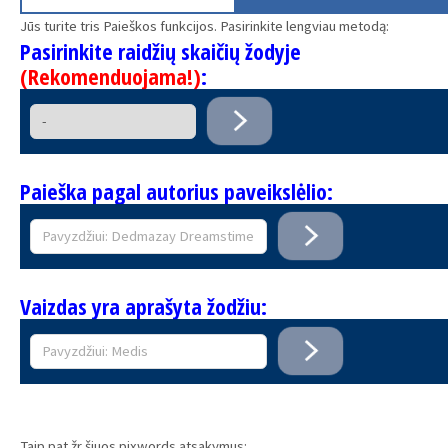
Jūs turite tris Paieškos funkcijos. Pasirinkite lengviau metodą:
Pasirinkite raidžių skaičių žodyje
(Rekomenduojama!)
:
Paieška pagal autorius paveikslėlio:
Vaizdas yra aprašyta žodžiu:
Taip pat žr šiuos pixwords atsakymus: