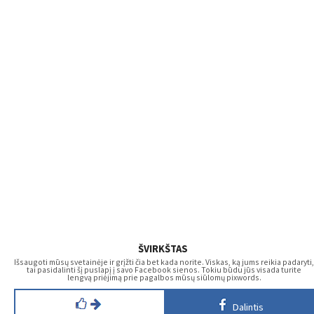
ŠVIRKŠTAS
Išsaugoti mūsų svetainėje ir grįžti čia bet kada norite. Viskas, ką jums reikia padaryti,
tai pasidalinti šį puslapį į savo Facebook sienos. Tokiu būdu jūs visada turite
lengvą priėjimą prie pagalbos mūsų siūlomų pixwords.
Dalintis