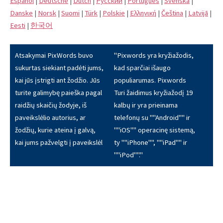
Español
|
Deutsche
|
Dutch
|
Pусский
|
Português
|
Svenska
|
Danske
|
Norsk
|
Suomi
|
Türk
|
Polskie
|
Eλληνική
|
Čeština
|
Latvijā
|
Eesti
|
한국어
Atsakymai PixWords buvo
"Pixwords yra kryžiažodis,
sukurtas siekiant padėti jums,
kad sparčiai išaugo
kai jūs įstrigti ant žodžio. Jūs
populiarumas. Pixwords
turite galimybę paieška pagal
Turi žaidimus kryžiažodį 19
raidžių skaičių žodyje, iš
kalbų ir yra prieinama
paveikslėlio autorius, ar
telefonų su ""Android"" ir
žodžių, kurie ateina į galvą,
""iOS"" operacinę sistemą,
kai jums pažvelgti į paveikslėl
ty ""iPhone"", ""iPad"" ir
""iPod""."