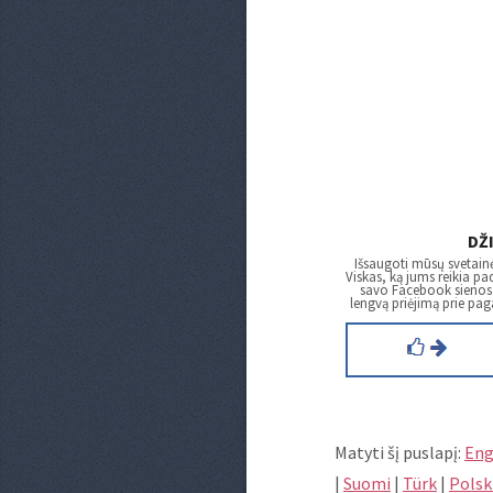
DŽ
Išsaugoti mūsų svetainėj
Viskas, ką jums reikia pada
savo Facebook sienos. 
lengvą priėjimą prie pa
Matyti šį puslapį:
Eng
|
Suomi
|
Türk
|
Polsk