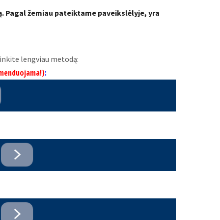
. Pagal žemiau pateiktame paveikslėlyje, yra
irinkite lengviau metodą:
menduojama!)
: