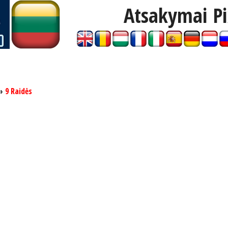
Atsakymai P
»
9 Raidės