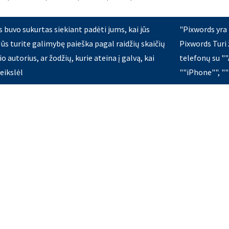
buvo sukurtas siekiant padėti jums, kai jūs
"Pixwords yra 
 Jūs turite galimybę paieška pagal raidžių skaičių
Pixwords Turi 
io autorius, ar žodžių, kurie ateina į galvą, kai
telefonų su ""
eikslėl
""iPhone"", ""