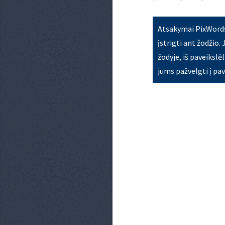
Atsakymai PixWords 
įstrigti ant žodžio.
žodyje, iš paveikslėl
jums pažvelgti į pav