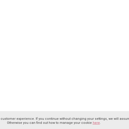
 customer experience. If you continue without changing your settings, we will assum
Otherwise you can find out how to manage your cookie
here
.