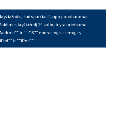
kryžiažodis, kad sparčiai išaugo populiarumas.
žaidimus kryžiažodį 19 kalbų ir yra prieinama
Android"" ir ""iOS"" operacinę sistemą, ty
iPad"" ir ""iPod""."