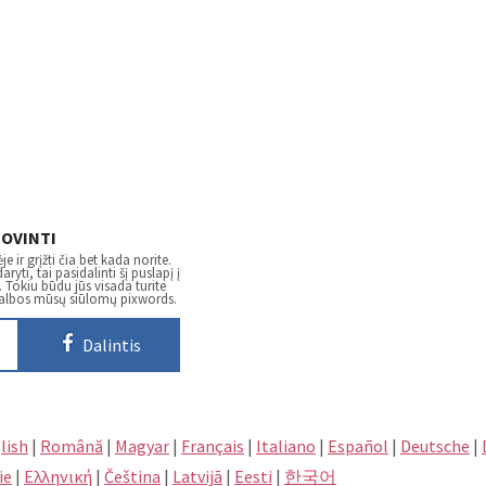
IOVINTI
e ir grįžti čia bet kada norite.
ryti, tai pasidalinti šį puslapį į
Tokiu būdu jūs visada turite
galbos mūsų siūlomų pixwords.
Dalintis
lish
|
Română
|
Magyar
|
Français
|
Italiano
|
Español
|
Deutsche
|
ie
|
Eλληνική
|
Čeština
|
Latvijā
|
Eesti
|
한국어