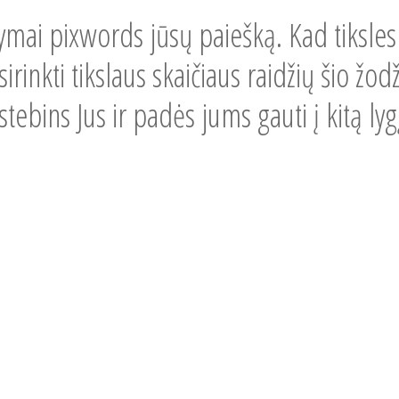
kymai pixwords jūsų paiešką. Kad tiksle
rinkti tikslaus skaičiaus raidžių šio žodž
stebins Jus ir padės jums gauti į kitą l