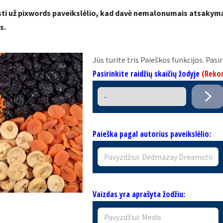
asti už pixwords paveikslėlio, kad davė nemalonumais atsakymą
s.
Jūs turite tris Paieškos funkcijos. Pas
Pasirinkite raidžių skaičių žodyje
(Reko
Paieška pagal autorius paveikslėlio:
Vaizdas yra aprašyta žodžiu: