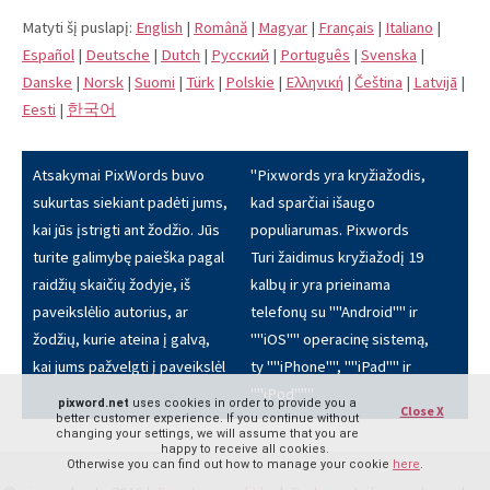
Matyti šį puslapį:
English
|
Română
|
Magyar
|
Français
|
Italiano
|
Español
|
Deutsche
|
Dutch
|
Pусский
|
Português
|
Svenska
|
Danske
|
Norsk
|
Suomi
|
Türk
|
Polskie
|
Eλληνική
|
Čeština
|
Latvijā
|
Eesti
|
한국어
Atsakymai PixWords buvo
"Pixwords yra kryžiažodis,
sukurtas siekiant padėti jums,
kad sparčiai išaugo
kai jūs įstrigti ant žodžio. Jūs
populiarumas. Pixwords
turite galimybę paieška pagal
Turi žaidimus kryžiažodį 19
raidžių skaičių žodyje, iš
kalbų ir yra prieinama
paveikslėlio autorius, ar
telefonų su ""Android"" ir
žodžių, kurie ateina į galvą,
""iOS"" operacinę sistemą,
kai jums pažvelgti į paveikslėl
ty ""iPhone"", ""iPad"" ir
""iPod""."
pixword.net
uses cookies in order to provide you a
Close X
better customer experience. If you continue without
changing your settings, we will assume that you are
happy to receive all cookies.
Otherwise you can find out how to manage your cookie
here
.