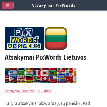
Atsakymai PixWords
Atsakymai PixWords
Lietuvos
Atsakymai PixWords
»
15 Raidės
Tai yra atsakymai pixwords jūsų paiešką. Kad