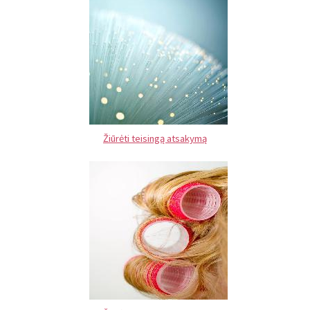
Žiūrėti teisingą atsakymą