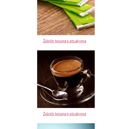
Žiūrėti teisingą atsakymą
Žiūrėti teisingą atsakymą