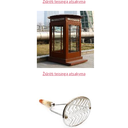
Žiūrėti teisingą atsakymą
Žiūrėti teisingą atsakymą